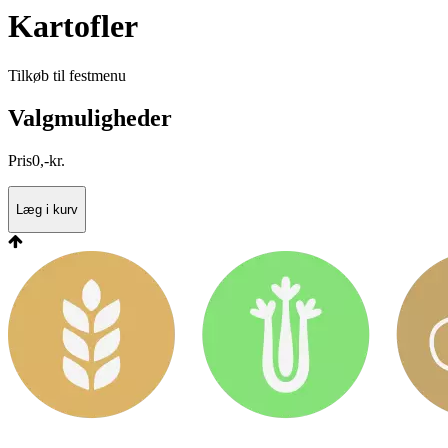
Kartofler
Tilkøb til festmenu
Valgmuligheder
Pris
0
,
-
kr.
Læg i kurv