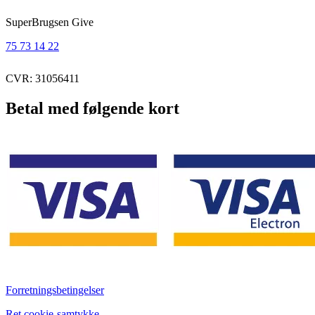
SuperBrugsen Give
75 73 14 22
CVR: 31056411
Betal med følgende kort
Forretningsbetingelser
Ret cookie-samtykke