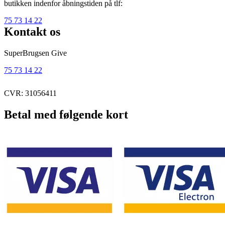
butikken indenfor åbningstiden på tlf:
75 73 14 22
Kontakt os
SuperBrugsen Give
75 73 14 22
CVR: 31056411
Betal med følgende kort