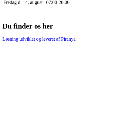
Fredag d. 14. august
0
7
:
0
0
-
20
:
0
0
Du finder os her
Løsning udviklet og leveret af
Piranya