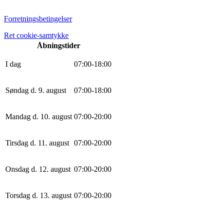
Forretningsbetingelser
Ret cookie-samtykke
Åbningstider
I dag
0
7
:
0
0
-
18
:
0
0
Søndag d. 9. august
0
7
:
0
0
-
18
:
0
0
Mandag d. 10. august
0
7
:
0
0
-
20
:
0
0
Tirsdag d. 11. august
0
7
:
0
0
-
20
:
0
0
Onsdag d. 12. august
0
7
:
0
0
-
20
:
0
0
Torsdag d. 13. august
0
7
:
0
0
-
20
:
0
0