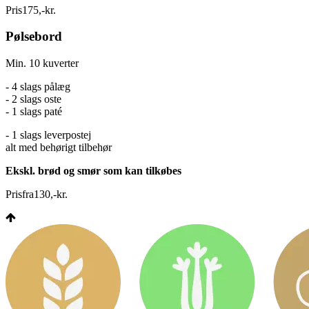
Pris
175
,
-
kr.
Pølsebord
Min. 10 kuverter
- 4 slags pålæg
- 2 slags oste
- 1 slags paté
- 1 slags leverpostej
alt med behørigt tilbehør
Ekskl. brød og smør som kan tilkøbes
Pris
fra
130
,
-
kr.