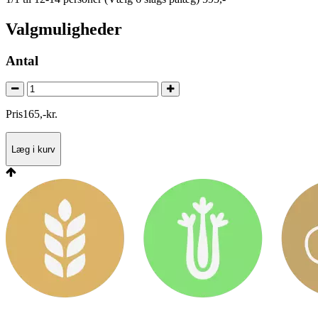
Valgmuligheder
Antal
Pris
165
,
-
kr.
Læg i kurv