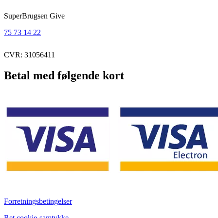
SuperBrugsen Give
75 73 14 22
CVR: 31056411
Betal med følgende kort
Forretningsbetingelser
Ret cookie-samtykke