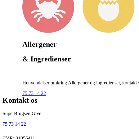
Allergener
& Ingredienser
Henvendelser omkring Allergener og ingredienser, kontakt ve
75 73 14 22
Kontakt os
SuperBrugsen Give
75 73 14 22
CVR: 31056411