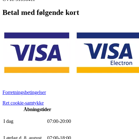
Betal med følgende kort
Forretningsbetingelser
Ret cookie-samtykke
Åbningstider
I dag
0
7
:
0
0
-
20
:
0
0
Lørdag d. 8. august
0
7
:
0
0
-
18
:
0
0