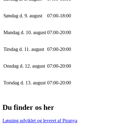
Søndag d. 9. august
0
7
:
0
0
-
18
:
0
0
Mandag d. 10. august
0
7
:
0
0
-
20
:
0
0
Tirsdag d. 11. august
0
7
:
0
0
-
20
:
0
0
Onsdag d. 12. august
0
7
:
0
0
-
20
:
0
0
Torsdag d. 13. august
0
7
:
0
0
-
20
:
0
0
Du finder os her
Løsning udviklet og leveret af
Piranya