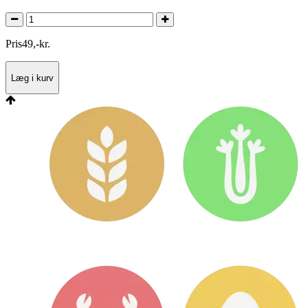
Pris
49
,
-
kr.
Læg i kurv