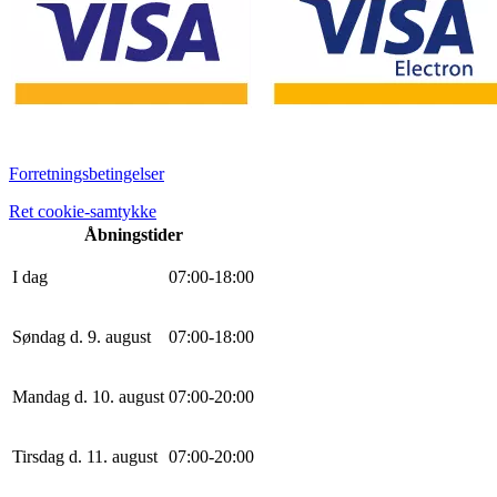
Forretningsbetingelser
Ret cookie-samtykke
Åbningstider
I dag
0
7
:
0
0
-
18
:
0
0
Søndag d. 9. august
0
7
:
0
0
-
18
:
0
0
Mandag d. 10. august
0
7
:
0
0
-
20
:
0
0
Tirsdag d. 11. august
0
7
:
0
0
-
20
:
0
0