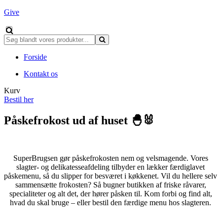
Give
Forside
Kontakt os
Kurv
Bestil her
Påskefrokost ud af huset 🐣🐰
SuperBrugsen gør påskefrokosten nem og velsmagende. Vores
slagter- og delikatesseafdeling tilbyder en lækker færdiglavet
påskemenu, så du slipper for besværet i køkkenet. Vil du hellere selv
sammensætte frokosten? Så bugner butikken af friske råvarer,
specialiteter og alt det, der hører påsken til.
Kom forbi og find alt,
hvad du skal bruge – eller bestil den færdige menu hos slagteren.