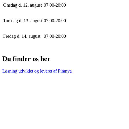
Onsdag d. 12. august
0
7
:
0
0
-
20
:
0
0
Torsdag d. 13. august
0
7
:
0
0
-
20
:
0
0
Fredag d. 14. august
0
7
:
0
0
-
20
:
0
0
Du finder os her
Løsning udviklet og leveret af
Piranya